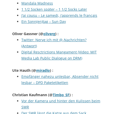
Mandala Madness
1 1/2 Socken später – 1 1/2 Socks Later
J’ai cousu – Le samedi, j’apprends le français
Ein Sonn(en)tag – Sun Day
Oliver Gassner
(@
oliverg
) :
Twitter: Nerve ich mit @-Nachrichten?
(Antwort)
Digital Resctrictions Mangament (Video: MIT
Media Lab Public Dialogue on DRM)
Ute Hauth
(@
miradlo
) :
Empfänger nahezu unlesbar, Absender nicht
lesbar – DPD Paketetiketten
Christian Kaufmann
(@
Timbo_SF
) :
Vor der Kamera und hinter den Kulissen beim
SWR
Der SWR lässt die Katze aus dem Sack