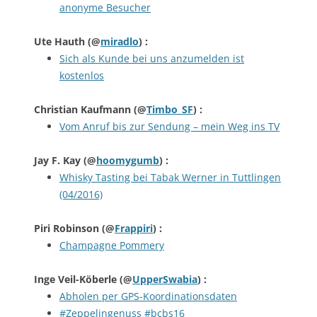
anonyme Besucher
Ute Hauth
(@
miradlo
) :
Sich als Kunde bei uns anzumelden ist
kostenlos
Christian Kaufmann
(@
Timbo_SF
) :
Vom Anruf bis zur Sendung – mein Weg ins TV
Jay F. Kay
(@
hoomygumb
) :
Whisky Tasting bei Tabak Werner in Tuttlingen
(04/2016)
Piri Robinson
(@
Frappiri
) :
Champagne Pommery
Inge Veil-Köberle
(@
UpperSwabia
) :
Abholen per GPS-Koordinationsdaten
#Zeppelingenuss #bcbs16