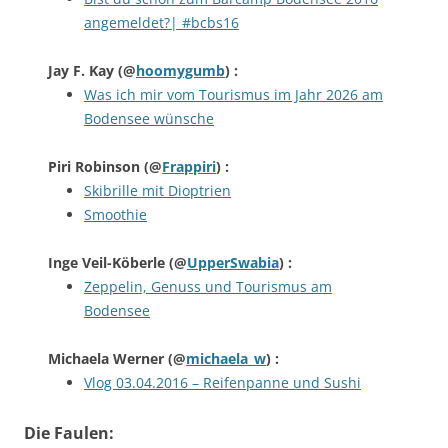
angemeldet?| #bcbs16
Jay F. Kay
(@
hoomygumb
) :
Was ich mir vom Tourismus im Jahr 2026 am
Bodensee wünsche
Piri Robinson
(@
Frappiri
) :
Skibrille mit Dioptrien
Smoothie
Inge Veil-Köberle
(@
UpperSwabia
) :
Zeppelin, Genuss und Tourismus am
Bodensee
Michaela Werner
(@
michaela_w
) :
Vlog 03.04.2016 – Reifenpanne und Sushi
Die Faulen: