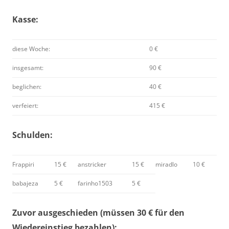
Kasse:
diese Woche:
0 €
insgesamt:
90 €
beglichen:
40 €
verfeiert:
415 €
Schulden:
Frappiri
15 €
anstricker
15 €
miradlo
10 €
babajeza
5 €
farinho1503
5 €
Zuvor ausgeschieden (müssen 30 € für den
Wiedereinstieg bezahlen):