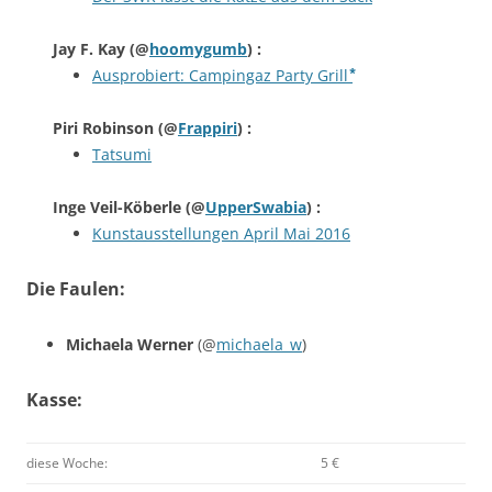
Jay F. Kay
(@
hoomygumb
) :
Ausprobiert: Campingaz Party Grill ⃰⃰
Piri Robinson
(@
Frappiri
) :
Tatsumi
Inge Veil-Köberle
(@
UpperSwabia
) :
Kunstausstellungen April Mai 2016
Die Faulen:
Michaela Werner
(@
michaela_w
)
Kasse:
diese Woche:
5 €