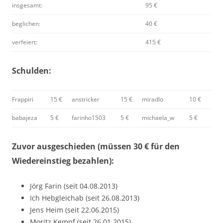
insgesamt:
95 €
beglichen:
40 €
verfeiert:
415 €
Schulden:
Frappiri
15 €
anstricker
15 €
miradlo
10 €
babajeza
5 €
farinho1503
5 €
michaela_w
5 €
Zuvor ausgeschieden (müssen 30 € für den
Wiedereinstieg bezahlen):
Jörg Farin (seit 04.08.2013)
Ich Hebgleichab (seit 26.08.2013)
Jens Heim (seit 22.06.2015)
Moritz Kempf (seit 26.01.2015)