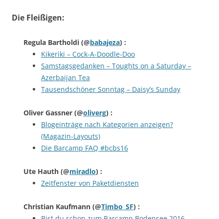
Die Fleißigen:
Regula Bartholdi
(@
babajeza
) :
Kikeriki – Cock-A-Doodle-Doo
Samstagsgedanken – Toughts on a Saturday –
Azerbaijan Tea
Tausendschöner Sonntag – Daisy’s Sunday
Oliver Gassner
(@
oliverg
) :
Blogeinträge nach Kategorien anzeigen?
(Magazin-Layouts)
Die Barcamp FAQ #bcbs16
Ute Hauth
(@
miradlo
) :
Zeitfenster von Paketdiensten
Christian Kaufmann
(@
Timbo_SF
) :
Bist du schon zum Barcamp Bodensee 2016