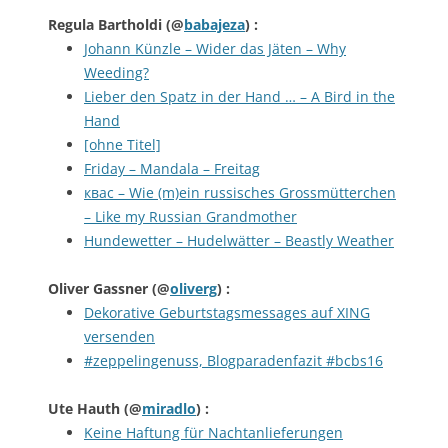
Regula Bartholdi
(@
babajeza
) :
Johann Künzle – Wider das Jäten – Why
Weeding?
Lieber den Spatz in der Hand … – A Bird in the
Hand
[ohne Titel]
Friday – Mandala – Freitag
квас – Wie (m)ein russisches Grossmütterchen
– Like my Russian Grandmother
Hundewetter – Hudelwätter – Beastly Weather
Oliver Gassner
(@
oliverg
) :
Dekorative Geburtstagsmessages auf XING
versenden
#zeppelingenuss, Blogparadenfazit #bcbs16
Ute Hauth
(@
miradlo
) :
Keine Haftung für Nachtanlieferungen