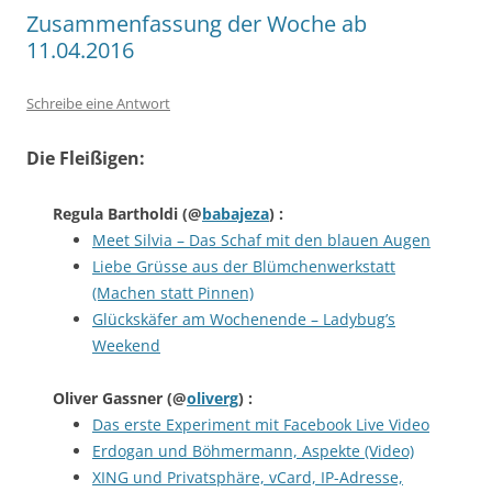
Zusammenfassung der Woche ab
11.04.2016
Schreibe eine Antwort
Die Fleißigen:
Regula Bartholdi
(@
babajeza
) :
Meet Silvia – Das Schaf mit den blauen Augen
Liebe Grüsse aus der Blümchenwerkstatt
(Machen statt Pinnen)
Glückskäfer am Wochenende – Ladybug’s
Weekend
Oliver Gassner
(@
oliverg
) :
Das erste Experiment mit Facebook Live Video
Erdogan und Böhmermann, Aspekte (Video)
XING und Privatsphäre, vCard, IP-Adresse,