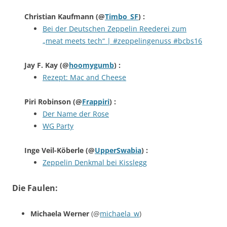
Christian Kaufmann
(@
Timbo_SF
) :
Bei der Deutschen Zeppelin Reederei zum
„meat meets tech“ | #zeppelingenuss #bcbs16
Jay F. Kay
(@
hoomygumb
) :
Rezept: Mac and Cheese
Piri Robinson
(@
Frappiri
) :
Der Name der Rose
WG Party
Inge Veil-Köberle
(@
UpperSwabia
) :
Zeppelin Denkmal bei Kisslegg
Die Faulen:
Michaela Werner
(@
michaela_w
)