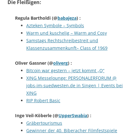
Die Fleißigen:
Regula Bartholdi
(@
babajeza
) :
Azteken Symbole – Symbols
Warm und kuschelig – Warm and Cosy
Samstags Rechtschreibestreit und
Klassenzusammenkunft– Class of 1969
Oliver Gassner
(@
oliverg
) :
Bitcoin war gestern – jetzt kommt „Q“
XING Messelounge: PERSONALERFORUM @
jobs-im-suedwesten.de in Singen | Events bei
XING
RIP Robert Basic
Inge Veil-Köberle
(@
UpperSwabia
) :
Gräbertourismus
Gewinner der 40. Biberacher Filmfestspiele