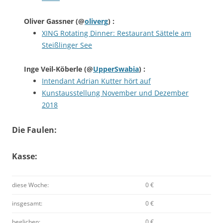
Oliver Gassner
(@
oliverg
) :
XING Rotating Dinner: Restaurant Sättele am
Steißlinger See
Inge Veil-Köberle
(@
UpperSwabia
) :
Intendant Adrian Kutter hört auf
Kunstausstellung November und Dezember
2018
Die Faulen:
Kasse:
diese Woche:
0 €
insgesamt:
0 €
beglichen:
0 €