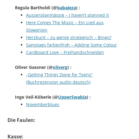
Regula Bartholdi
(@
babajeza
) :
Ausserplanmässig – I haven’t planned it
Here Comes The Music – Ein Lied aus
Slowenien
Herzbunt – zu wenig strategisch – Bingo?
Samstags farbenfroh – Adding Some Colour
Cardboard Love – Freihandschneiden
Oliver Gassner
(@
oliverg
) :
„Getting Things Done for Teens“
(Buchrezension audio deutsch)
Inge Veil-Köberle
(@
UpperSwabia
) :
Novemberblues
Die Faulen:
Kasse: