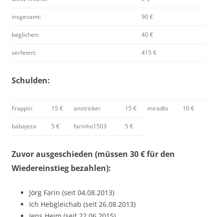
insgesamt:
90 €
beglichen:
40 €
verfeiert:
415 €
Schulden:
Frappiri
15 €
anstricker
15 €
miradlo
10 €
babajeza
5 €
farinho1503
5 €
Zuvor ausgeschieden (müssen 30 € für den
Wiedereinstieg bezahlen):
Jörg Farin (seit 04.08.2013)
Ich Hebgleichab (seit 26.08.2013)
Jens Heim (seit 22.06.2015)