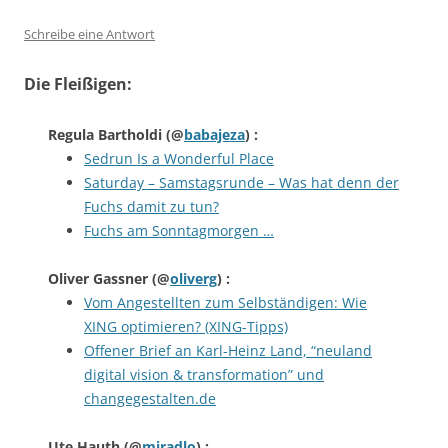
Schreibe eine Antwort
Die Fleißigen:
Regula Bartholdi
(@
babajeza
) :
Sedrun Is a Wonderful Place
Saturday – Samstagsrunde – Was hat denn der
Fuchs damit zu tun?
Fuchs am Sonntagmorgen …
Oliver Gassner
(@
oliverg
) :
Vom Angestellten zum Selbständigen: Wie
XING optimieren? (XING-Tipps)
Offener Brief an Karl-Heinz Land, “neuland
digital vision & transformation” und
changegestalten.de
Ute Hauth
(@
miradlo
) :