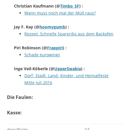
Christian Kaufmann
(@
Timbo_SF
) :
Wann muss noch mal der Müll raus?
Jay F. Kay
(@
hoomygumb
) :
Rezept: Schnelle Spareribs aus dem Backofen
Piri Robinson
(@
Frappiri
) :
Schade eurowings
Inge Veil-Köberle
(@
UpperSwabia
) :
Dorf- Stadt- Land- Kinder- und Heimatfeste
Mitte Juli 2016
Die Faulen:
Kasse:
diese Woche:
0 €