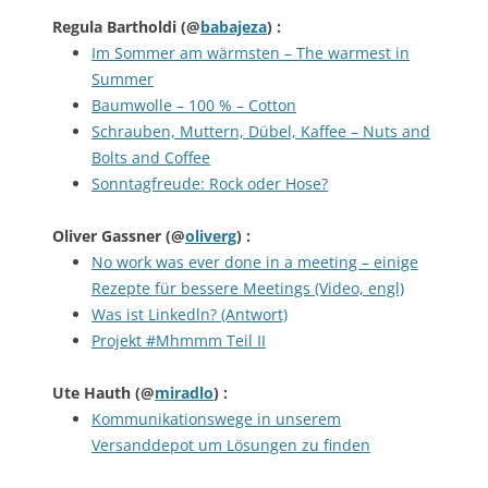
Regula Bartholdi
(@
babajeza
) :
Im Sommer am wärmsten – The warmest in
Summer
Baumwolle – 100 % – Cotton
Schrauben, Muttern, Dübel, Kaffee – Nuts and
Bolts and Coffee
Sonntagfreude: Rock oder Hose?
Oliver Gassner
(@
oliverg
) :
No work was ever done in a meeting – einige
Rezepte für bessere Meetings (Video, engl)
Was ist Linkedln? (Antwort)
Projekt #Mhmmm Teil II
Ute Hauth
(@
miradlo
) :
Kommunikationswege in unserem
Versanddepot um Lösungen zu finden