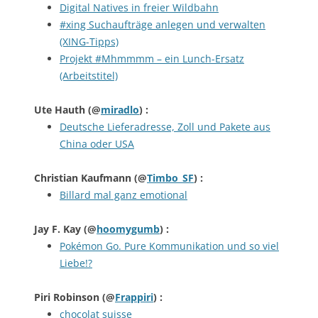
Digital Natives in freier Wildbahn
#xing Suchaufträge anlegen und verwalten
(XING-Tipps)
Projekt #Mhmmmm – ein Lunch-Ersatz
(Arbeitstitel)
Ute Hauth
(@
miradlo
) :
Deutsche Lieferadresse, Zoll und Pakete aus
China oder USA
Christian Kaufmann
(@
Timbo_SF
) :
Billard mal ganz emotional
Jay F. Kay
(@
hoomygumb
) :
Pokémon Go. Pure Kommunikation und so viel
Liebe!?
Piri Robinson
(@
Frappiri
) :
chocolat suisse