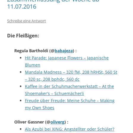
11.07.2016
Schreibe eine Antwort
Die Fleißigen:
Regula Bartholdi
(@
babajeza
) :
Hit Parade: Japanese Flowers – Japanische
Blumen
Mandala Madness – 320 fM, 208 hRHSt, 560 St
– 320 sc, 208 bphdc, 560 dc
Kaffee in der Schuhmacherwerkstatt – At the
Shoemaker’s – Schuemächerli
Freude über Freude: Meine Schuhe – Making
my Own Shoes
Oliver Gassner
(@
oliverg
) :
Als Azubi bei XING: Angstellter oder Schüler?