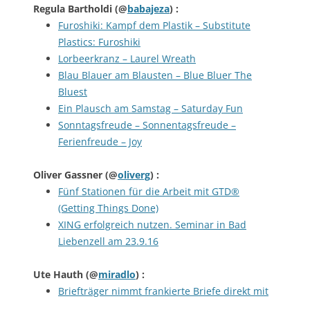
Regula Bartholdi
(@
babajeza
) :
Furoshiki: Kampf dem Plastik – Substitute
Plastics: Furoshiki
Lorbeerkranz – Laurel Wreath
Blau Blauer am Blausten – Blue Bluer The
Bluest
Ein Plausch am Samstag – Saturday Fun
Sonntagsfreude – Sonnentagsfreude –
Ferienfreude – Joy
Oliver Gassner
(@
oliverg
) :
Fünf Stationen für die Arbeit mit GTD®
(Getting Things Done)
XING erfolgreich nutzen. Seminar in Bad
Liebenzell am 23.9.16
Ute Hauth
(@
miradlo
) :
Briefträger nimmt frankierte Briefe direkt mit