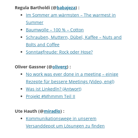
Regula Bartholdi
(@
babajeza
) :
Im Sommer am wärmsten – The warmest in
Summer
Baumwolle – 100 % – Cotton
Schrauben, Muttern, Dübel, Kaffee – Nuts and
Bolts and Coffee
Sonntagfreude: Rock oder Hose?
Oliver Gassner
(@
oliverg
) :
No work was ever done in a meeting – einige
Rezepte für bessere Meetings (Video, engl)
Was ist Linkedln? (Antwort)
Projekt #Mhmmm Teil II
Ute Hauth
(@
miradlo
) :
Kommunikationswege in unserem
Versanddepot um Lösungen zu finden