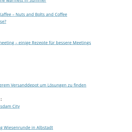
The warmest in Summer
affee – Nuts and Bolts and Coffee
se?
meeting – einige Rezepte für bessere Meetings
erem Versanddepot um Lösungen zu finden
 :
tsdam City
g Wiesenrunde in Albstadt