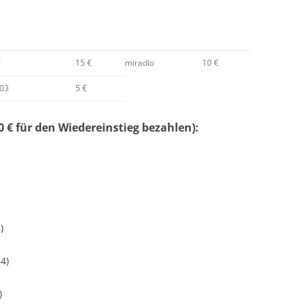
r
15 €
miradlo
10 €
503
5 €
 € für den Wiedereinstieg bezahlen):
)
4)
)