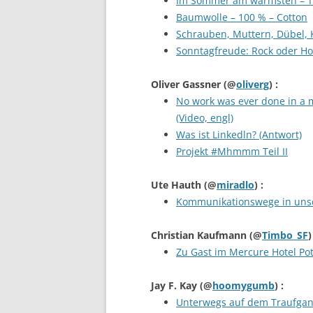
Im Sommer am wärmsten – 
Baumwolle – 100 % – Cotton
Schrauben, Muttern, Dübel, K
Sonntagfreude: Rock oder Ho
Oliver Gassner
(@
oliverg
) :
No work was ever done in a 
(Video, engl)
Was ist Linkedln? (Antwort)
Projekt #Mhmmm Teil II
Ute Hauth
(@
miradlo
) :
Kommunikationswege in uns
Christian Kaufmann
(@
Timbo_SF
)
Zu Gast im Mercure Hotel Po
Jay F. Kay
(@
hoomygumb
) :
Unterwegs auf dem Traufgan