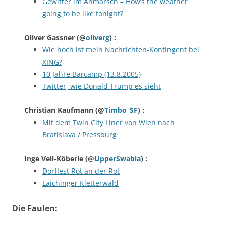
Gewitter im Anmarsch – How’s the weather
going to be like tonight?
Oliver Gassner
(@
oliverg
) :
Wie hoch ist mein Nachrichten-Kontingent bei
XING?
10 Jahre Barcamp (13.8.2005)
Twitter, wie Donald Trump es sieht
Christian Kaufmann
(@
Timbo_SF
) :
Mit dem Twin City Liner von Wien nach
Bratislava / Pressburg
Inge Veil-Köberle
(@
UpperSwabia
) :
Dorffest Rot an der Rot
Laichinger Kletterwald
Die Faulen: