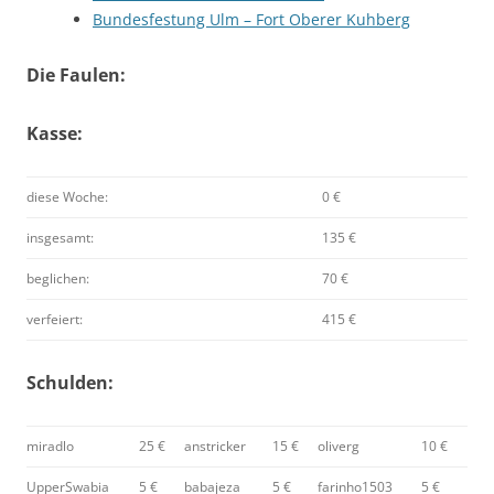
Bundesfestung Ulm – Fort Oberer Kuhberg
Die Faulen:
Kasse:
diese Woche:
0 €
insgesamt:
135 €
beglichen:
70 €
verfeiert:
415 €
Schulden:
miradlo
25 €
anstricker
15 €
oliverg
10 €
UpperSwabia
5 €
babajeza
5 €
farinho1503
5 €