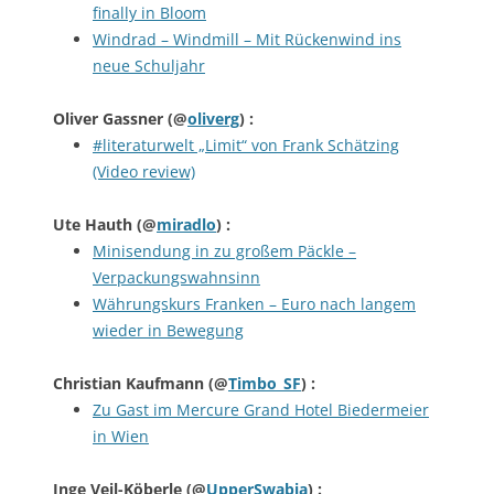
finally in Bloom
Windrad – Windmill – Mit Rückenwind ins
neue Schuljahr
Oliver Gassner
(@
oliverg
) :
#literaturwelt „Limit“ von Frank Schätzing
(Video review)
Ute Hauth
(@
miradlo
) :
Minisendung in zu großem Päckle –
Verpackungswahnsinn
Währungskurs Franken – Euro nach langem
wieder in Bewegung
Christian Kaufmann
(@
Timbo_SF
) :
Zu Gast im Mercure Grand Hotel Biedermeier
in Wien
Inge Veil-Köberle
(@
UpperSwabia
) :