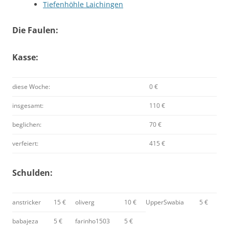
Tiefenhöhle Laichingen
Die Faulen:
Kasse:
diese Woche:
0 €
insgesamt:
110 €
beglichen:
70 €
verfeiert:
415 €
Schulden:
anstricker
15 €
oliverg
10 €
UpperSwabia
5 €
babajeza
5 €
farinho1503
5 €