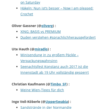
on Saturday
Häkeln: Nun ist’s besser – Now I am pleased:
Crochet
Oliver Gassner
(@
oliverg
) :
XING: BASIS vs PREMIUM
Duden verstehen #sprachlichherausgefordert
Ute Hauth
(@
miradlo
) :
Minisendung in zu großem Päckle –
Verpackungswahnsinn
Seenachtsfest Konstanz auch 2017 ist die
Innenstadt ab 19 Uhr vollständig gesperrt
Christian Kaufmann
(@
Timbo_SF
) :
Meine Wien-Tipps für dich
Inge Veil-Köberle
(@
UpperSwabia
) :
Sandstrände in der Normandie