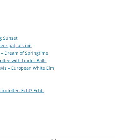
g Sunset
er spät, als nie
 – Dream of Springtime
offee with Lindor Balls
evis – European White Elm
rnfolter. Echt? Echt.