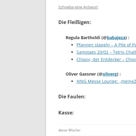
Schreibe eine Antwort
Die Fleißigen:
Regula Bartholdi
(@
babajeza
) :
Pfannen stapeln – A Pile of P
Samstags 20/02 – Tetris Chal
Chipsy, der Entdecker – Chipsy
Oliver Gassner
(@
oliverg
) :
XING Messe Lounge: „meineZu
Die Faulen:
Kasse:
diese Woche: