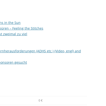
ns in the Sun
üren – Feeling the Stitches
st zweimal zu viel
rnherausforderungen (ADHS etc.) (Video, engl) and
ponsoren gesucht
0 €