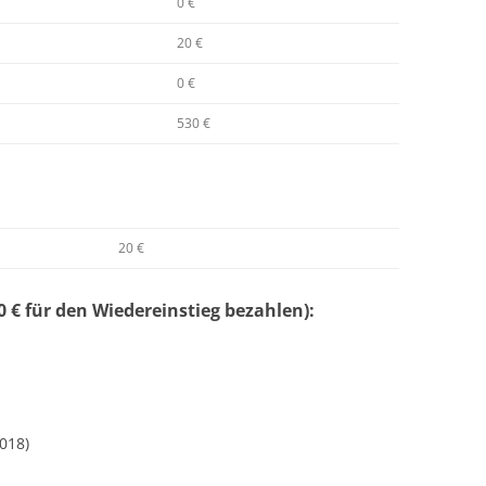
0 €
20 €
0 €
530 €
20 €
 € für den Wiedereinstieg bezahlen):
018)