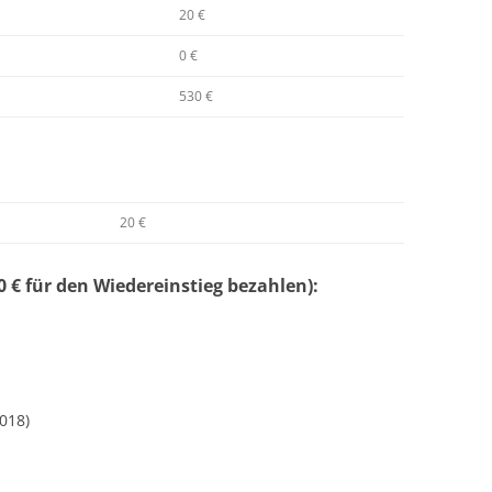
20 €
0 €
530 €
20 €
 € für den Wiedereinstieg bezahlen):
018)