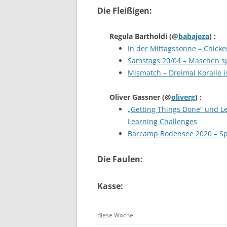
Die Fleißigen:
Regula Bartholdi
(@
babajeza
) :
In der Mittagssonne – Chicke
Samstags 20/04 – Maschen sp
Mismatch – Dreimal Koralle i
Oliver Gassner
(@
oliverg
) :
„Getting Things Done“ und Le
Learning Challenges
Barcamp Bodensee 2020 – S
Die Faulen:
Kasse:
diese Woche: