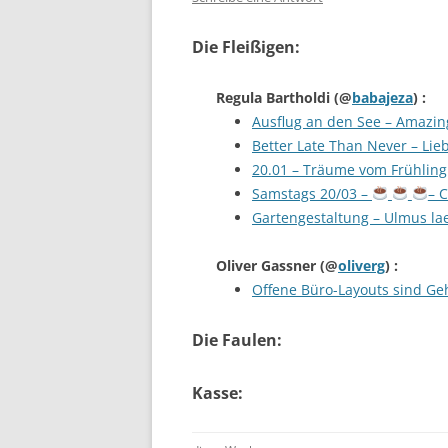
Die Fleißigen:
Regula Bartholdi
(@
babajeza
) :
Ausflug an den See – Amazin
Better Late Than Never – Lieb
20.01 – Träume vom Frühling
Samstags 20/03 –
– C
Gartengestaltung – Ulmus la
Oliver Gassner
(@
oliverg
) :
Offene Büro-Layouts sind Gehi
Die Faulen:
Kasse: