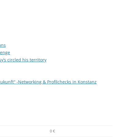
ans
lenge
’s circled his territory
kunft“ -Networking & Profilchecks in Konstanz
0 €