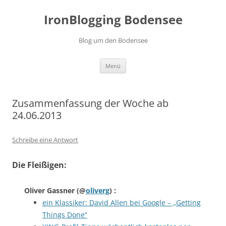
Zum
Inhalt
IronBlogging Bodensee
springen
Blog um den Bodensee
Menü
Zusammenfassung der Woche ab
24.06.2013
Schreibe eine Antwort
Die Fleißigen:
Oliver Gassner
(@
oliverg
) :
ein Klassiker: David Allen bei Google – „Getting
Things Done“