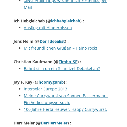
XING-Profil-Tipps wöchentlich kostenlos per
Mail
Ich Hebgleichab
(@
ichhebgleichab
) :
Ausflug mit Hindernissen
Jens Heim
(@
Der_Ideealist
) :
Mit freundlichen Grüßen – Heino rockt
Christian Kaufmann
(@
Timbo_SF
) :
Bahnt sich da ein Schnitzel-Debakel an?
Jay F. Kay
(@
hoomygumb
) :
intersolar Europe 2013
Meine Currywurst von Sonnen Bassermann.
Ein Verkostungsversuch.
100 Jahre Herta Heuwer. Happy Currywurst.
Herr Meier
(@
DerHerrMeier
) :