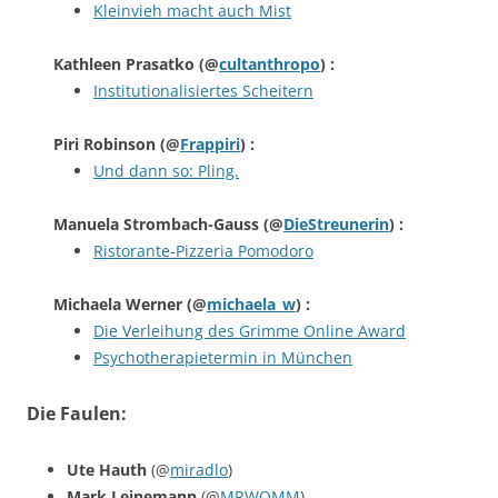
Kleinvieh macht auch Mist
Kathleen Prasatko
(@
cultanthropo
) :
Institutionalisiertes Scheitern
Piri Robinson
(@
Frappiri
) :
Und dann so: Pling.
Manuela Strombach-Gauss
(@
DieStreunerin
) :
Ristorante-Pizzeria Pomodoro
Michaela Werner
(@
michaela_w
) :
Die Verleihung des Grimme Online Award
Psychotherapietermin in München
Die Faulen:
Ute Hauth
(@
miradlo
)
Mark Leinemann
(@
MRWOMM
)