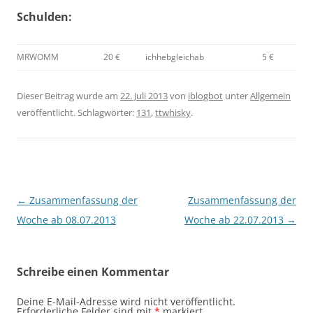
Schulden:
MRWOMM
20 €
ichhebgleichab
5 €
Dieser Beitrag wurde am
22. Juli 2013
von
iblogbot
unter
Allgemein
veröffentlicht. Schlagwörter:
131
,
ttwhisky
.
Beitragsnavigation
←
Zusammenfassung der
Zusammenfassung der
Woche ab 08.07.2013
Woche ab 22.07.2013
→
Schreibe einen Kommentar
Deine E-Mail-Adresse wird nicht veröffentlicht.
Erforderliche Felder sind mit
*
markiert