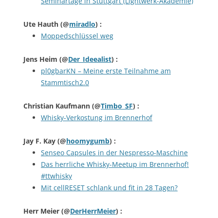
Seminartage in Stuttgart (Lightwerk-Akademie)
Ute Hauth
(@
miradlo
) :
Moppedschlüssel weg
Jens Heim
(@
Der_Ideealist
) :
pl0gbarKN – Meine erste Teilnahme am
Stammtisch2.0
Christian Kaufmann
(@
Timbo_SF
) :
Whisky-Verkostung im Brennerhof
Jay F. Kay
(@
hoomygumb
) :
Senseo Capsules in der Nespresso-Maschine
Das herrliche Whisky-Meetup im Brennerhof!
#ttwhisky
Mit cellRESET schlank und fit in 28 Tagen?
Herr Meier
(@
DerHerrMeier
) :