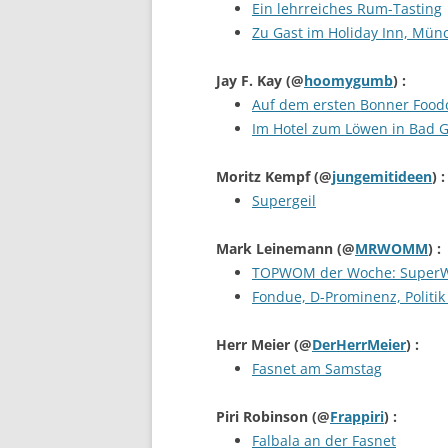
Ein lehrreiches Rum-Tasting
Zu Gast im Holiday Inn, Mü
Jay F. Kay
(@
hoomygumb
) :
Auf dem ersten Bonner Foo
Im Hotel zum Löwen in Bad 
Moritz Kempf
(@
jungemitideen
) :
Supergeil
Mark Leinemann
(@
MRWOMM
) :
TOPWOM der Woche: SuperW
Fondue, D-Prominenz, Polit
Herr Meier
(@
DerHerrMeier
) :
Fasnet am Samstag
Piri Robinson
(@
Frappiri
) :
Falbala an der Fasnet