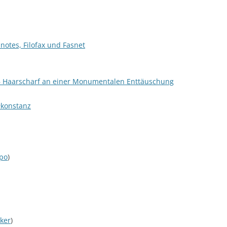
otes, Filofax und Fasnet
 Haarscharf an einer Monumentalen Enttäuschung
#konstanz
opo
)
ker
)