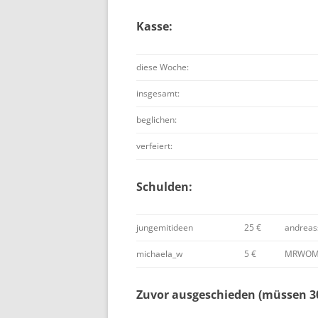
Kasse:
diese Woche:
insgesamt:
beglichen:
verfeiert:
Schulden:
jungemitideen
25 €
andreass
michaela_w
5 €
MRWO
Zuvor ausgeschieden (müssen 30