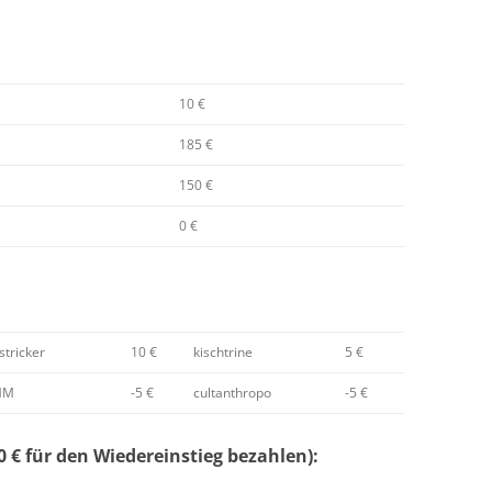
10 €
185 €
150 €
0 €
tricker
10 €
kischtrine
5 €
MM
-5 €
cultanthropo
-5 €
 € für den Wiedereinstieg bezahlen):