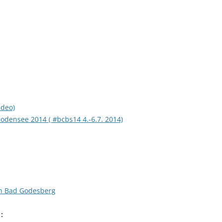
ideo)
odensee 2014 ( #bcbs14 4.-6.7. 2014)
n Bad Godesberg
 :