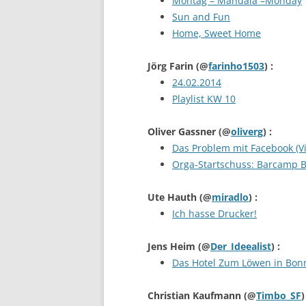
Montag – Mandala –Monday
Sun and Fun
Home, Sweet Home
Jörg Farin
(@
farinho1503
) :
24.02.2014
Playlist KW 10
Oliver Gassner
(@
oliverg
) :
Das Problem mit Facebook (V
Orga-Startschuss: Barcamp B
Ute Hauth
(@
miradlo
) :
Ich hasse Drucker!
Jens Heim
(@
Der_Ideealist
) :
Das Hotel Zum Löwen in Bon
Christian Kaufmann
(@
Timbo_SF
)