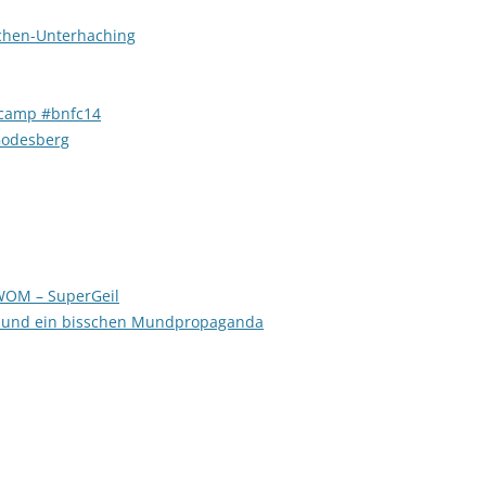
nchen-Unterhaching
dcamp #bnfc14
Godesberg
OM – SuperGeil
ik und ein bisschen Mundpropaganda