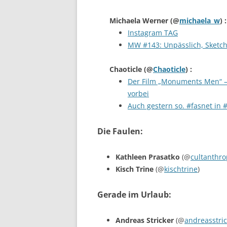
Michaela Werner
(@
michaela_w
) :
Instagram TAG
MW #143: Unpässlich, Sketchn
Chaoticle
(@
Chaoticle
) :
Der Film „Monuments Men“ –
vorbei
Auch gestern so. #fasnet in 
Die Faulen:
Kathleen Prasatko
(@
cultanthr
Kisch Trine
(@
kischtrine
)
Gerade im Urlaub:
Andreas Stricker
(@
andreasstric