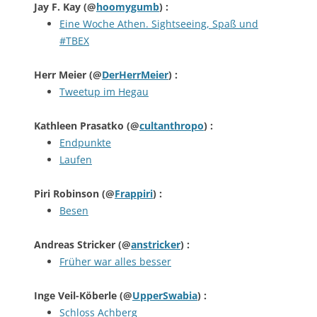
Jay F. Kay
(@
hoomygumb
) :
Eine Woche Athen. Sightseeing, Spaß und
#TBEX
Herr Meier
(@
DerHerrMeier
) :
Tweetup im Hegau
Kathleen Prasatko
(@
cultanthropo
) :
Endpunkte
Laufen
Piri Robinson
(@
Frappiri
) :
Besen
Andreas Stricker
(@
anstricker
) :
Früher war alles besser
Inge Veil-Köberle
(@
UpperSwabia
) :
Schloss Achberg