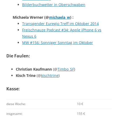
Bilderbuchwetter in Oberschwaben
Michaela Werner
(@
michaela_w
) :
Transgender Euregio Treff im Oktober 2014
Freischnauze Podcast #34: Apple iPhone 6 vs
Nexus 6
MW #156: Sonniger Sonntag im Oktober
Die Faulen:
Christian Kaufmann
(@
Timbo_SF
)
Kisch Trine
(@
kischtrine
)
Kasse:
diese Woche:
10 €
insgesamt:
155 €