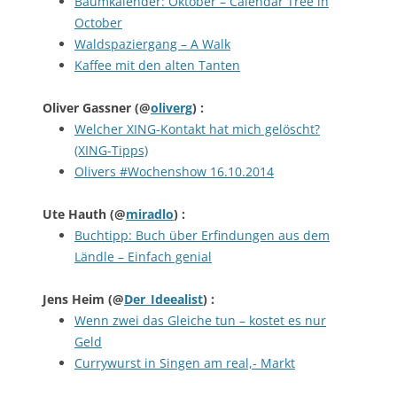
Baumkalender: Oktober – Calendar Tree in
October
Waldspaziergang – A Walk
Kaffee mit den alten Tanten
Oliver Gassner
(@
oliverg
) :
Welcher XING-Kontakt hat mich gelöscht?
(XING-Tipps)
Olivers #Wochenshow 16.10.2014
Ute Hauth
(@
miradlo
) :
Buchtipp: Buch über Erfindungen aus dem
Ländle – Einfach genial
Jens Heim
(@
Der_Ideealist
) :
Wenn zwei das Gleiche tun – kostet es nur
Geld
Currywurst in Singen am real,- Markt