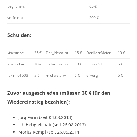
beglichen:
65 €
verfeiert:
200 €
Schulden:
kischtrine
25 €
Der_Ideealist
15 €
DerHerrMeier
10 €
anstricker
10 €
cultanthropo
10 €
Timbo_SF
5 €
farinho1503
5 €
michaela_w
5 €
oliverg
5 €
Zuvor ausgeschieden (müssen 30 € für den
Wiedereinstieg bezahlen):
Jörg Farin (seit 04.08.2013)
Ich Hebgleichab (seit 26.08.2013)
Moritz Kempf (seit 26.05.2014)