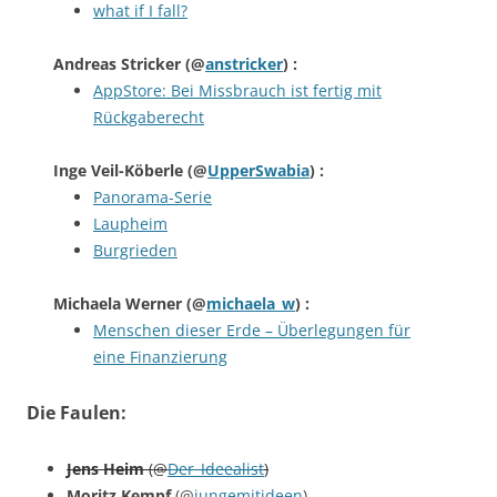
what if I fall?
Andreas Stricker
(@
anstricker
) :
AppStore: Bei Missbrauch ist fertig mit
Rückgaberecht
Inge Veil-Köberle
(@
UpperSwabia
) :
Panorama-Serie
Laupheim
Burgrieden
Michaela Werner
(@
michaela_w
) :
Menschen dieser Erde – Überlegungen für
eine Finanzierung
Die Faulen:
Jens Heim
(@
Der_Ideealist
)
Moritz Kempf
(@
jungemitideen
)