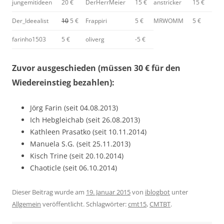
jungemitideen
20 €
DerHerrMeier
15 €
anstricker
15 €
Der_Ideealist
10
5 €
Frappiri
5 €
MRWOMM
5 €
farinho1503
5 €
oliverg
-5 €
Zuvor ausgeschieden (müssen 30 € für den
Wiedereinstieg bezahlen):
Jörg Farin (seit 04.08.2013)
Ich Hebgleichab (seit 26.08.2013)
Kathleen Prasatko (seit 10.11.2014)
Manuela S.G. (seit 25.11.2013)
Kisch Trine (seit 20.10.2014)
Chaoticle (seit 06.10.2014)
Dieser Beitrag wurde am
19. Januar 2015
von
iblogbot
unter
Allgemein
veröffentlicht. Schlagwörter:
cmt15
,
CMTBT
.