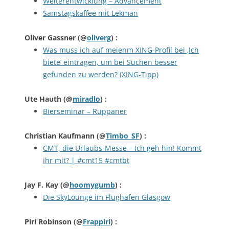
Weiterentwicklung – Advancement
Samstagskaffee mit Lekman
Oliver Gassner
(@
oliverg
) :
Was muss ich auf meienm XING-Profil bei ‚Ich
biete‘ eintragen, um bei Suchen besser
gefunden zu werden? (XING-Tipp)
Ute Hauth
(@
miradlo
) :
Bierseminar – Ruppaner
Christian Kaufmann
(@
Timbo_SF
) :
CMT, die Urlaubs-Messe – Ich geh hin! Kommt
ihr mit? | #cmt15 #cmtbt
Jay F. Kay
(@
hoomygumb
) :
Die SkyLounge im Flughafen Glasgow
Piri Robinson
(@
Frappiri
) :