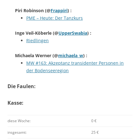
Piri Robinson
(@
Frappiri
) :
PME – Heute: Der Tanzkurs
Inge Veil-Köberle
(@
UpperSwabia
) :
Riedlingen
Michaela Werner
(@
michaela_w
) :
MW #163: Akzeptanz transidenter Personen in
der Bodenseeregion
Die Faulen:
Kasse:
diese Woche:
0 €
insgesamt:
25 €