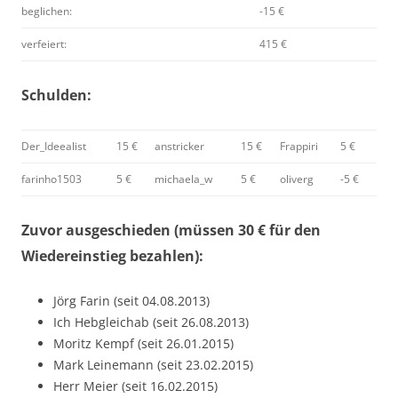
beglichen:
-15 €
verfeiert:
415 €
Schulden:
Der_Ideealist
15 €
anstricker
15 €
Frappiri
5 €
farinho1503
5 €
michaela_w
5 €
oliverg
-5 €
Zuvor ausgeschieden (müssen 30 € für den
Wiedereinstieg bezahlen):
Jörg Farin (seit 04.08.2013)
Ich Hebgleichab (seit 26.08.2013)
Moritz Kempf (seit 26.01.2015)
Mark Leinemann (seit 23.02.2015)
Herr Meier (seit 16.02.2015)