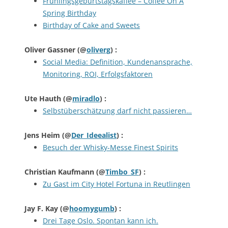
Frühlingsgeburtstagskaffee – Coffee On A
Spring Birthday
Birthday of Cake and Sweets
Oliver Gassner
(@
oliverg
) :
Social Media: Definition, Kundenansprache,
Monitoring, ROI, Erfolgsfaktoren
Ute Hauth
(@
miradlo
) :
Selbstüberschätzung darf nicht passieren…
Jens Heim
(@
Der_Ideealist
) :
Besuch der Whisky-Messe Finest Spirits
Christian Kaufmann
(@
Timbo_SF
) :
Zu Gast im City Hotel Fortuna in Reutlingen
Jay F. Kay
(@
hoomygumb
) :
Drei Tage Oslo. Spontan kann ich.