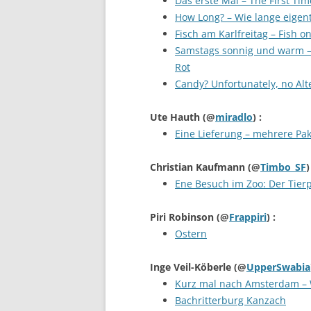
Das erste Mal – The First Tim
How Long? – Wie lange eigent
Fisch am Karlfreitag – Fish o
Samstags sonnig und warm – 
Rot
Candy? Unfortunately, no Alte
Ute Hauth
(@
miradlo
) :
Eine Lieferung – mehrere Pak
Christian Kaufmann
(@
Timbo_SF
)
Ene Besuch im Zoo: Der Tier
Piri Robinson
(@
Frappiri
) :
Ostern
Inge Veil-Köberle
(@
UpperSwabia
Kurz mal nach Amsterdam –
Bachritterburg Kanzach