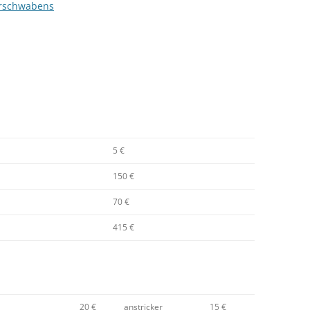
erschwabens
5 €
150 €
70 €
415 €
20 €
anstricker
15 €