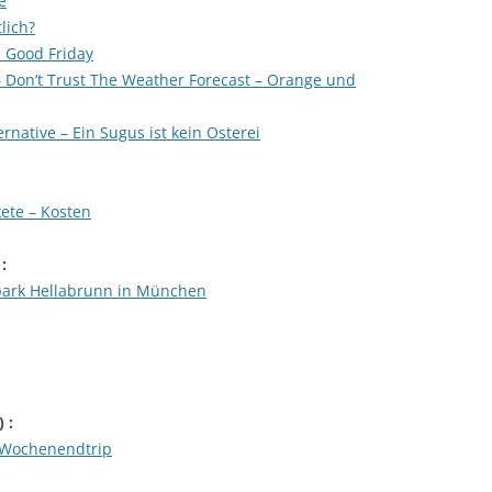
e
lich?
n Good Friday
Don’t Trust The Weather Forecast – Orange und
rnative – Ein Sugus ist kein Osterei
ete – Kosten
 :
park Hellabrunn in München
) :
 Wochenendtrip