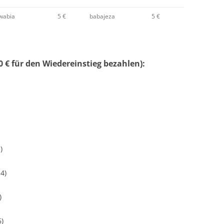
wabia
5 €
babajeza
5 €
 € für den Wiedereinstieg bezahlen):
)
4)
)
6)