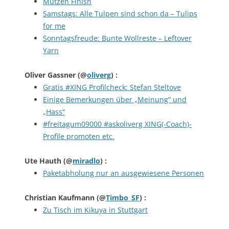
Mützen Finish
Samstags: Alle Tulpen sind schon da – Tulips
for me
Sonntagsfreude: Bunte Wollreste – Leftover
Yarn
Oliver Gassner
(@
oliverg
) :
Gratis #XING Profilcheck: Stefan Steltove
Einige Bemerkungen über „Meinung“ und
„Hass“
#freitagum09000 #askoliverg XING(-Coach)-
Profile promoten etc.
Ute Hauth
(@
miradlo
) :
Paketabholung nur an ausgewiesene Personen
Christian Kaufmann
(@
Timbo_SF
) :
Zu Tisch im Kikuya in Stuttgart