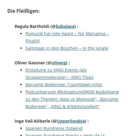
Die Fleißigen:
Regula Bartholdi
(@
babajeza
) :
Pumuckl hat rote Haare – Für Marianne –
Finally!
Samstags in den Büschen – In the Jungle
Oliver Gassner
(@
oliverg
) :
Einladung zu XING-Events (als
Gruppenmoderator) – XING Tipps
Barcamp Bodensee: Countdown-Infos
Podcastversion #freitagsum09000 #askoliverg
zu den Themen: Hass vs Meinung“, „Barcamp
Bodensee“, „XING & Arbeitslosigkeit“
Inge Veil-Köberle
(@
UpperSwabia
) :
Spanien Rundreise Ostwind
Spanien Rundreise Ronda + Jerez de la