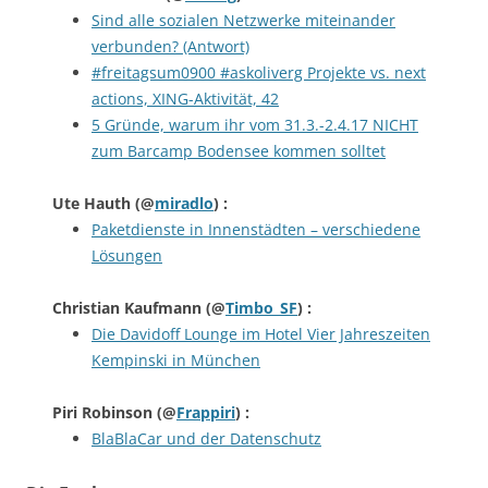
Sind alle sozialen Netzwerke miteinander
verbunden? (Antwort)
#freitagsum0900 #askoliverg Projekte vs. next
actions, XING-Aktivität, 42
5 Gründe, warum ihr vom 31.3.-2.4.17 NICHT
zum Barcamp Bodensee kommen solltet
Ute Hauth
(@
miradlo
) :
Paketdienste in Innenstädten – verschiedene
Lösungen
Christian Kaufmann
(@
Timbo_SF
) :
Die Davidoff Lounge im Hotel Vier Jahreszeiten
Kempinski in München
Piri Robinson
(@
Frappiri
) :
BlaBlaCar und der Datenschutz