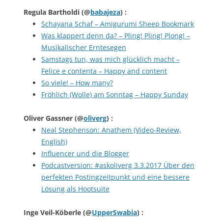
Regula Bartholdi
(@
babajeza
) :
Schayana Schaf – Amigurumi Sheep Bookmark
Was klappert denn da? – Pling! Pling! Plong! –
Musikalischer Erntesegen
Samstags tun, was mich glücklich macht –
Felice e contenta – Happy and content
So viele! – How many?
Fröhlich (Wolle) am Sonntag – Happy Sunday
Oliver Gassner
(@
oliverg
) :
Neal Stephenson: Anathem (Video-Review,
English)
Influencer und die Blogger
Podcastversion: #askoliverg 3.3.2017 Über den
perfekten Postingzeitpunkt und eine bessere
Lösung als Hootsuite
Inge Veil-Köberle
(@
UpperSwabia
) :