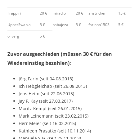
Frappiri
20 €
miradlo
20 €
anstricker
15 €
UpperSwabia
5 €
babajeza
5 €
farinho1503
5 €
oliverg
5 €
Zuvor ausgeschieden (müssen 30 € für den
Wiedereinstieg bezahlen):
Jörg Farin (seit 04.08.2013)
Ich Hebgleichab (seit 26.08.2013)
Jens Heim (seit 22.06.2015)
Jay F. Kay (seit 27.03.2017)
Moritz Kempf (seit 26.01.2015)
Mark Leinemann (seit 23.02.2015)
Herr Meier (seit 16.02.2015)
Kathleen Prasatko (seit 10.11.2014)
Manuela S.G. (seit 25.11.2013)