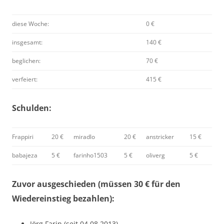
diese Woche:
0 €
insgesamt:
140 €
beglichen:
70 €
verfeiert:
415 €
Schulden:
Frappiri
20 €
miradlo
20 €
anstricker
15 €
babajeza
5 €
farinho1503
5 €
oliverg
5 €
Zuvor ausgeschieden (müssen 30 € für den
Wiedereinstieg bezahlen):
Jörg Farin (seit 04.08.2013)