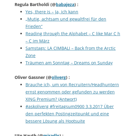
Regula Bartholdi
(@
babajeza
) :
Yes, there is – Ja, ich kann
„Mutig, achtsam und gewaltfrei für den
Frieden“
Reading through the Alphabet – C like Mar C h
– C im März
Samstags: LA CIMBALI – Back from the Arctic
Zone
Träumen am Sonntag – Dreams on Sunday
Oliver Gassner
(@
oliverg
) :
Brauche ich, um von Recruitern/Headhuntern
ernst genommen oder gefunden zu werden
XING Premium? (Antwort)
#askoliverg #freitagsum0900 3.3.2017 Über
den perfekten Postingzeitpunkt und eine
bessere Lösung als Hootsuite
Ute Hauth
(@
miradlo
) :