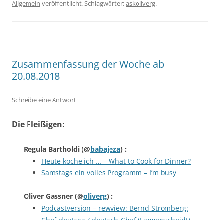
Allgemein
veröffentlicht. Schlagwörter:
askoliverg
.
Zusammenfassung der Woche ab
20.08.2018
Schreibe eine Antwort
Die Fleißigen:
Regula Bartholdi
(@
babajeza
) :
Heute koche ich … – What to Cook for Dinner?
Samstags ein volles Programm – I’m busy
Oliver Gassner
(@
oliverg
) :
Podcastversion – rewview: Bernd Stromberg:
Chef-deutsch / deutsch-Chef (Langenscheidt)