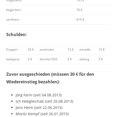
insgesamt:
135 €
beglichen:
70 €
verfeiert:
415 €
Schulden:
Frappiri
20 €
anstricker
15 €
miradlo
15 €
babajeza
5 €
farinho1503
5 €
oliverg
5 €
Zuvor ausgeschieden (müssen 30 € für den
Wiedereinstieg bezahlen):
Jörg Farin (seit 04.08.2013)
Ich Hebgleichab (seit 26.08.2013)
Jens Heim (seit 22.06.2015)
Moritz Kempf (seit 26.01.2015)