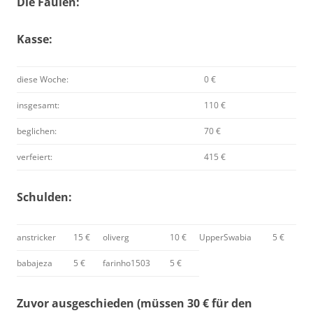
Die Faulen:
Kasse:
diese Woche:
0 €
insgesamt:
110 €
beglichen:
70 €
verfeiert:
415 €
Schulden:
anstricker
15 €
oliverg
10 €
UpperSwabia
5 €
babajeza
5 €
farinho1503
5 €
Zuvor ausgeschieden (müssen 30 € für den