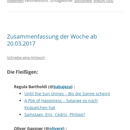
Allgemein
veröffentlicht. Schlagwörter:
askoliverg
,
liveum1000
.
Zusammenfassung der Woche ab
20.03.2017
Schreibe eine Antwort
Die Fleißigen:
Regula Bartholdi
(@
babajeza
) :
Until the Sun shines – Bis die Sonne scheint
A Pile of Happiness – Solange es noch
Knäuelchen hat
Samstags: Eric, Cédric, Philipp?
Oliver Gassner
(@
oliverg
) :