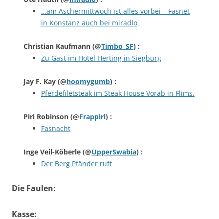
…am Aschermittwoch ist alles vorbei – Fasnet
in Konstanz auch bei miradlo
Christian Kaufmann
(@
Timbo_SF
) :
Zu Gast im Hotel Herting in Siegburg
Jay F. Kay
(@
hoomygumb
) :
Pferdefiletsteak im Steak House Vorab in Flims.
Piri Robinson
(@
Frappiri
) :
Fasnacht
Inge Veil-Köberle
(@
UpperSwabia
) :
Der Berg Pfänder ruft
Die Faulen:
Kasse: