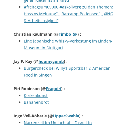
gefährdeter ist als XING
#freitagsum09000 #askoliverg zu den Themen:
Hass vs Meinung“, „Barcamp Bodensee“, „XING
& Arbeitslosigkeit“
Christian Kaufmann
(@
Timbo_SF
) :
Eine japanische Whisky-Verkostung im Linden-
Museum in Stuttgart
Jay F. Kay
(@
hoomygumb
) :
Burgercheck bei Willy’s Sportsbar & American
Food in Singen
Piri Robinson
(@
Frappiri
) :
Korkenkunst
Bananenbrot
Inge Veil-Köberle
(@
UpperSwabia
) :
Narrenzell im Umlachtal – Fasnet in