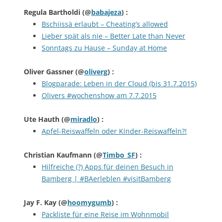
Regula Bartholdi
(@
babajeza
) :
Bschiissä erlaubt – Cheating’s allowed
Lieber spät als nie – Better Late than Never
Sonntags zu Hause – Sunday at Home
Oliver Gassner
(@
oliverg
) :
Blogparade: Leben in der Cloud (bis 31.7.2015)
Olivers #wochenshow am 7.7.2015
Ute Hauth
(@
miradlo
) :
Apfel-Reiswaffeln oder Kinder-Reiswaffeln?!
Christian Kaufmann
(@
Timbo_SF
) :
Hilfreiche (?) Apps für deinen Besuch in
Bamberg | #BAerleblen #visitBamberg
Jay F. Kay
(@
hoomygumb
) :
Packliste für eine Reise im Wohnmobil