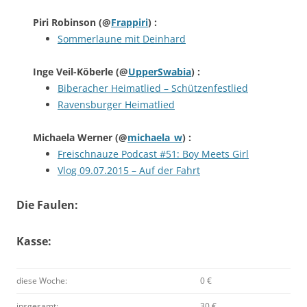
Piri Robinson
(@
Frappiri
) :
Sommerlaune mit Deinhard
Inge Veil-Köberle
(@
UpperSwabia
) :
Biberacher Heimatlied – Schützenfestlied
Ravensburger Heimatlied
Michaela Werner
(@
michaela_w
) :
Freischnauze Podcast #51: Boy Meets Girl
Vlog 09.07.2015 – Auf der Fahrt
Die Faulen:
Kasse:
diese Woche:
0 €
insgesamt:
30 €