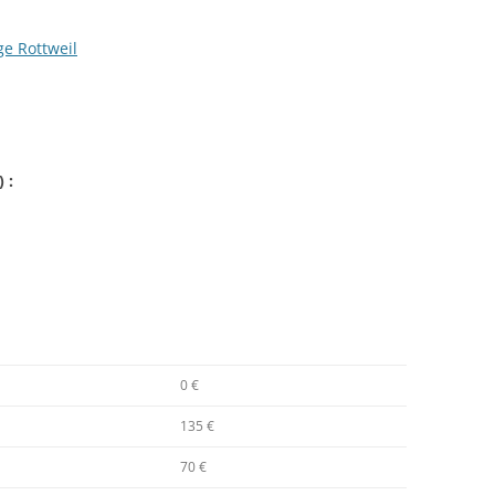
e Rottweil
) :
0 €
135 €
70 €