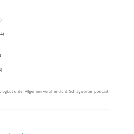
)
4)
)
6)
iblogbot
unter
Allgemein
veröffentlicht. Schlagwörter:
podcast
,