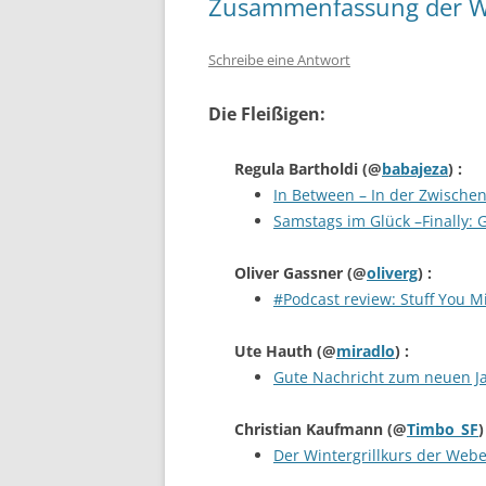
Zusammenfassung der W
Schreibe eine Antwort
Die Fleißigen:
Regula Bartholdi
(@
babajeza
) :
In Between – In der Zwischen
Samstags im Glück –Finally: 
Oliver Gassner
(@
oliverg
) :
#Podcast review: Stuff You Mi
Ute Hauth
(@
miradlo
) :
Gute Nachricht zum neuen Jah
Christian Kaufmann
(@
Timbo_SF
)
Der Wintergrillkurs der Web