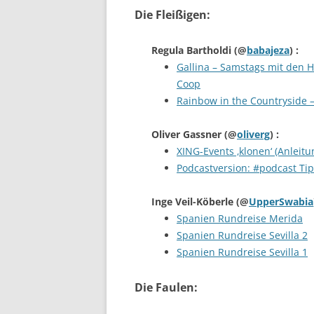
Die Fleißigen:
Regula Bartholdi
(@
babajeza
) :
Gallina – Samstags mit den H
Coop
Rainbow in the Countryside
Oliver Gassner
(@
oliverg
) :
XING-Events ‚klonen‘ (Anleitu
Podcastversion: #podcast Tip
Inge Veil-Köberle
(@
UpperSwabia
Spanien Rundreise Merida
Spanien Rundreise Sevilla 2
Spanien Rundreise Sevilla 1
Die Faulen: