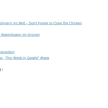
ühnern ins Bett – Don’t Forget to Close the Chicken
 – Regenbogen im Grünen
ngsvideo)
p: „This Week in Google“ #twig
) :