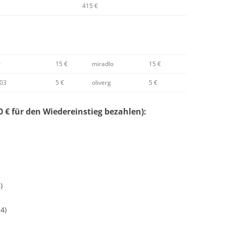
415 €
r
15 €
miradlo
15 €
503
5 €
oliverg
5 €
 € für den Wiedereinstieg bezahlen):
)
4)