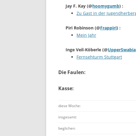
Jay F. Kay
(@
hoomygumb
) :
Zu Gast in der Jugendherberg
Piri Robinson
(@
Frappiri
) :
Mein Jahr
Inge Veil-Köberle
(@
UpperSwabia
Fernsehturm Stuttgart
Die Faulen:
Kasse:
diese Woche:
insgesamt:
beglichen: