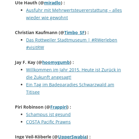
Ute Hauth
(@
miradlo
) :
Ausfuhr mit Mehrwertsteuererstattung – alles
wieder wie gewohnt
Christian Kaufmann
(@
Timbo_SF
) :
Das Rottweiler Stadtmuseum | #RWerleben
#visitRW
Jay F. Kay
(@
hoomygumb
) :
Willkommen im Jahr 2015. Heute ist Zurück in
die Zukunft angesagt!
Ein Tag im Badeparadies Schwarzwald am
Titisee
Piri Robinson
(@
Frappiri
) :
Schampus ist gesund
COSTA Pacific Prawns
Inge Veil-Köberle
(@
UpperSwabia
) :