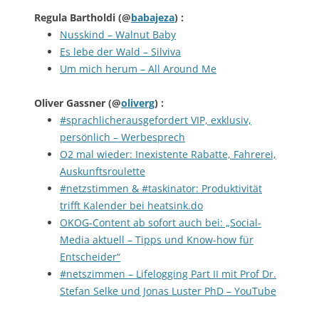
Regula Bartholdi
(@
babajeza
) :
Nusskind – Walnut Baby
Es lebe der Wald – Silviva
Um mich herum – All Around Me
Oliver Gassner
(@
oliverg
) :
#sprachlicherausgefordert VIP, exklusiv,
persönlich – Werbesprech
O2 mal wieder: Inexistente Rabatte, Fahrerei,
Auskunftsroulette
#netzstimmen & #taskinator: Produktivität
trifft Kalender bei heatsink.do
OKOG-Content ab sofort auch bei: „Social-
Media aktuell – Tipps und Know-how für
Entscheider“
#netszimmen – Lifelogging Part II mit Prof Dr.
Stefan Selke und Jonas Luster PhD – YouTube