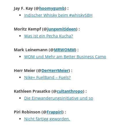
Jay F. Kay
(@
hoomygumb
) :
Indischer Whisky beim #whiskySBH
Moritz Kempf
(@
jungemitideen
) :
Was ist ein Pecha Kucha?
Mark Leinemann
(@
MRWOMM
) :
WOM und Mehr am Better Business Camp
Herr Meier
(@
DerHerrMeier
) :
Nike+ FuelBand – Fuels?
Kathleen Prasatko
(@
cultanthropo
) :
Die Einwanderungsinitiative und so
Piri Robinson
(@
Frappiri
) :
Nicht färtigg geworden.