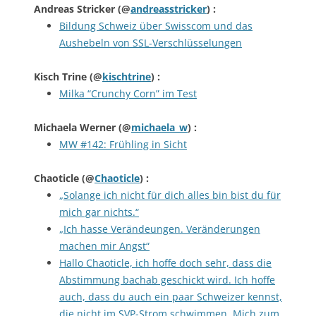
Andreas Stricker
(@
andreasstricker
) :
Bildung Schweiz über Swisscom und das
Aushebeln von SSL-Verschlüsselungen
Kisch Trine
(@
kischtrine
) :
Milka “Crunchy Corn” im Test
Michaela Werner
(@
michaela_w
) :
MW #142: Frühling in Sicht
Chaoticle
(@
Chaoticle
) :
„Solange ich nicht für dich alles bin bist du für
mich gar nichts.“
„Ich hasse Verändeungen. Veränderungen
machen mir Angst“
Hallo Chaoticle, ich hoffe doch sehr, dass die
Abstimmung bachab geschickt wird. Ich hoffe
auch, dass du auch ein paar Schweizer kennst,
die nicht im SVP-Strom schwimmen. Mich zum