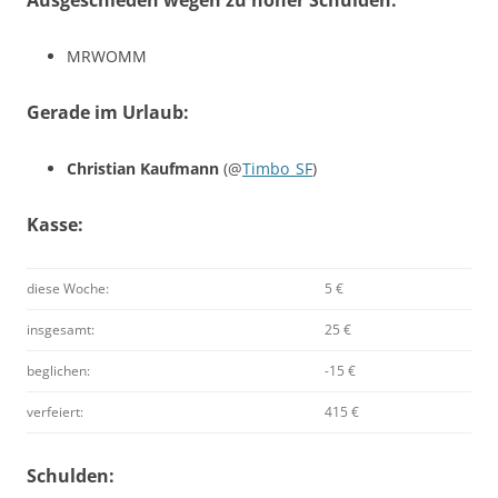
Ausgeschieden wegen zu hoher Schulden:
MRWOMM
Gerade im Urlaub:
Christian Kaufmann
(@
Timbo_SF
)
Kasse:
diese Woche:
5 €
insgesamt:
25 €
beglichen:
-15 €
verfeiert:
415 €
Schulden: