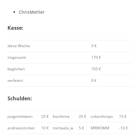
ChrisMehler
Kasse:
diese Woche:
5 €
insgesamt:
170 €
beglichen:
105 €
verfeiert:
0 €
Schulden:
jungemitideen
25 €
kischtrine
20 €
cultanthropo
15 €
andreasstricker
10 €
michaela_w
5 €
MRWOMM
-10 €