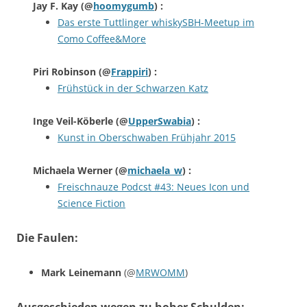
Jay F. Kay
(@
hoomygumb
) :
Das erste Tuttlinger whiskySBH-Meetup im
Como Coffee&More
Piri Robinson
(@
Frappiri
) :
Frühstück in der Schwarzen Katz
Inge Veil-Köberle
(@
UpperSwabia
) :
Kunst in Oberschwaben Frühjahr 2015
Michaela Werner
(@
michaela_w
) :
Freischnauze Podcst #43: Neues Icon und
Science Fiction
Die Faulen:
Mark Leinemann
(@
MRWOMM
)