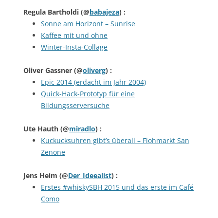
Regula Bartholdi
(@
babajeza
) :
Sonne am Horizont – Sunrise
Kaffee mit und ohne
Winter-Insta-Collage
Oliver Gassner
(@
oliverg
) :
Epic 2014 (erdacht im Jahr 2004)
Quick-Hack-Prototyp für eine
Bildungsserversuche
Ute Hauth
(@
miradlo
) :
Kuckucksuhren gibt’s überall – Flohmarkt San
Zenone
Jens Heim
(@
Der_Ideealist
) :
Erstes #whiskySBH 2015 und das erste im Café
Como