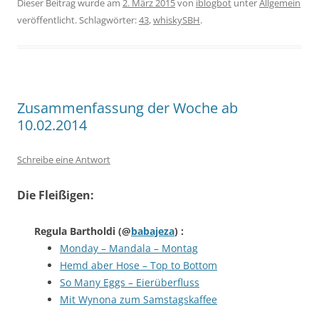
Dieser Beitrag wurde am
2. März 2015
von
iblogbot
unter
Allgemein
veröffentlicht. Schlagwörter:
43
,
whiskySBH
.
Zusammenfassung der Woche ab
10.02.2014
Schreibe eine Antwort
Die Fleißigen:
Regula Bartholdi
(@
babajeza
) :
Monday – Mandala – Montag
Hemd aber Hose – Top to Bottom
So Many Eggs – Eierüberfluss
Mit Wynona zum Samstagskaffee