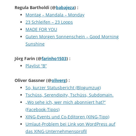
Regula Bartholdi
(@
babajeza
) :
Montag – Mandala – Monday
23 Schleifen – 23 Loops
MADE FOR YOU
Guten Morgen Sonnenschein – Good Morning
Sunshine
Jörg Farin
(@
farinho1503
) :
Playlist “B”
Oliver Gassner
(@
oliverg
) :
So, kurzer Statusbericht (Blogumzug)
Tschüss, Serendipity, Tschüss, Subdomain.
„Wo sehe ich, wer mich abonniert hat?“
(Facebook-Tipps)
XING-Events und Co-Editoren (XING-Tipp)
Umlaut-Problem bei Link von WordPress auf
das XING-Unternehmensprofil