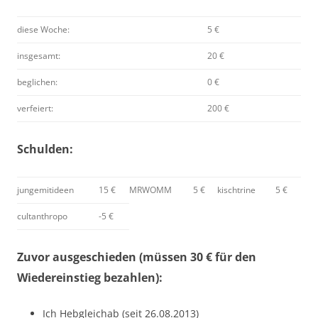
diese Woche:
5 €
insgesamt:
20 €
beglichen:
0 €
verfeiert:
200 €
Schulden:
jungemitideen
15 €
MRWOMM
5 €
kischtrine
5 €
cultanthropo
-5 €
Zuvor ausgeschieden (müssen 30 € für den
Wiedereinstieg bezahlen):
Ich Hebgleichab (seit 26.08.2013)