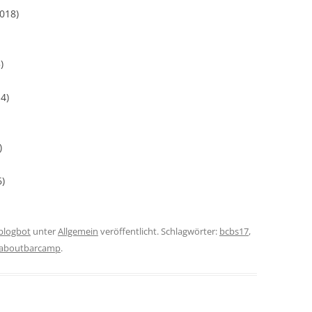
018)
)
4)
)
6)
iblogbot
unter
Allgemein
veröffentlicht. Schlagwörter:
bcbs17
,
aboutbarcamp
.