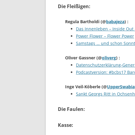
Die Fleißigen:
Regula Bartholdi
(@
babajeza
) :
Das Innenleben – Inside Out 
Power Flower – Flower Power
Samstags … und schon Sonn
Oliver Gassner
(@
oliverg
) :
Datenschutzerklärung-Genera
Podcastversion: #bcbs17 Ba
Inge Veil-Köberle
(@
UpperSwabia
Sankt Georgs Ritt in Ochsen
Die Faulen:
Kasse: