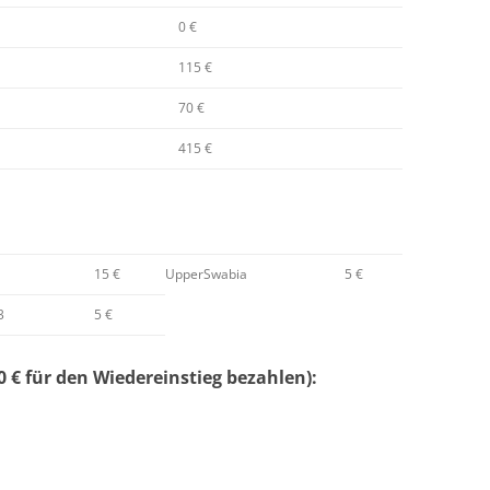
0 €
115 €
70 €
415 €
15 €
UpperSwabia
5 €
3
5 €
 € für den Wiedereinstieg bezahlen):