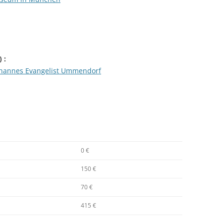
) :
 Johannes Evangelist Ummendorf
0 €
150 €
70 €
415 €