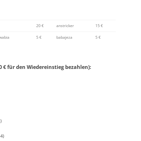
20 €
anstricker
15 €
wabia
5 €
babajeza
5 €
 € für den Wiedereinstieg bezahlen):
)
4)