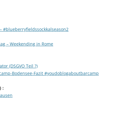
– #blueberryfieldssockkalseason2
tag – Weekending in Rome
tor (DSGVO Teil ?)
rcamp-Bodensee-Fazit #youdoblogaboutbarcamp
) :
hausen