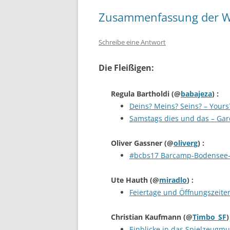
Zusammenfassung der W
Schreibe eine Antwort
Die Fleißigen:
Regula Bartholdi
(@
babajeza
) :
Deins? Meins? Seins? – Your
Samstags dies und das – Gar
Oliver Gassner
(@
oliverg
) :
#bcbs17 Barcamp-Bodensee-
Ute Hauth
(@
miradlo
) :
Feiertage und Öffnungszeite
Christian Kaufmann
(@
Timbo_SF
)
Einblicke in das Spielzeug