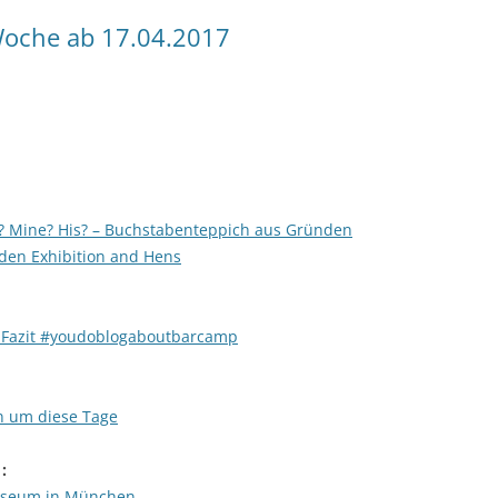
oche ab 17.04.2017
s? Mine? His? – Buchstabenteppich aus Gründen
den Exhibition and Hens
Fazit #youdoblogaboutbarcamp
n um diese Tage
 :
museum in München