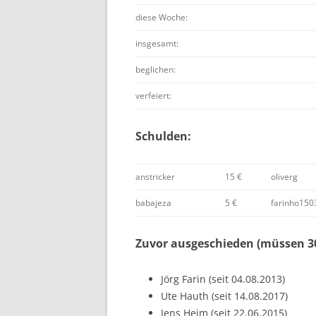
diese Woche:
insgesamt:
beglichen:
verfeiert:
Schulden:
anstricker
15 €
oliverg
babajeza
5 €
farinho150
Zuvor ausgeschieden (müssen 30
Jörg Farin (seit 04.08.2013)
Ute Hauth (seit 14.08.2017)
Jens Heim (seit 22.06.2015)