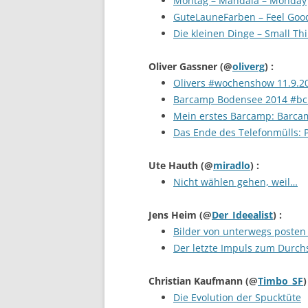
Montag – Mandala – Monday
GuteLauneFarben – Feel Goo
Die kleinen Dinge – Small Th
Oliver Gassner
(@
oliverg
) :
Olivers #wochenshow 11.9.2
Barcamp Bodensee 2014 #bcbs
Mein erstes Barcamp: Barcam
Das Ende des Telefonmülls: 
Ute Hauth
(@
miradlo
) :
Nicht wählen gehen, weil…
Jens Heim
(@
Der_Ideealist
) :
Bilder von unterwegs posten
Der letzte Impuls zum Durch
Christian Kaufmann
(@
Timbo_SF
)
Die Evolution der Spucktüte