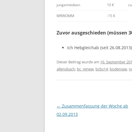
jungemitideen
10 €
cu
MRWOMM
-15 €
Zuvor ausgeschieden (müssen 30
Ich Hebgleichab (seit 26.08.2013)
Dieser Beitrag wurde am
16. September 20
allensbach
,
bc_renew
,
bcbs14
,
bodensee
,
no
Beitragsnavigation
←
Zusammenfassung der Woche ab
02.09.2013