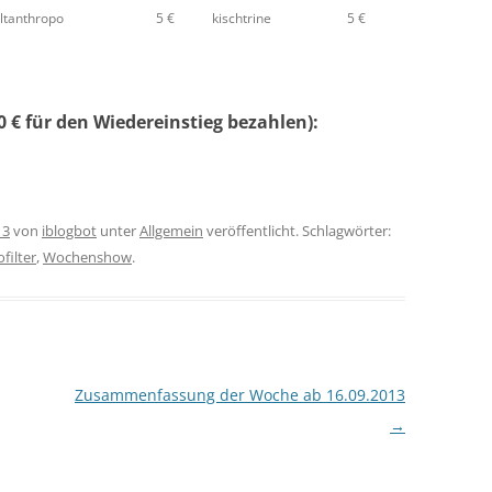
ltanthropo
5 €
kischtrine
5 €
 € für den Wiedereinstieg bezahlen):
13
von
iblogbot
unter
Allgemein
veröffentlicht. Schlagwörter:
filter
,
Wochenshow
.
Zusammenfassung der Woche ab 16.09.2013
→