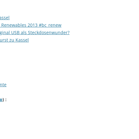
assel
 Renewables 2013 #bc_renew
ginal USB als Steckdosenwunder?
rst zu Kassel
nte
po
) :