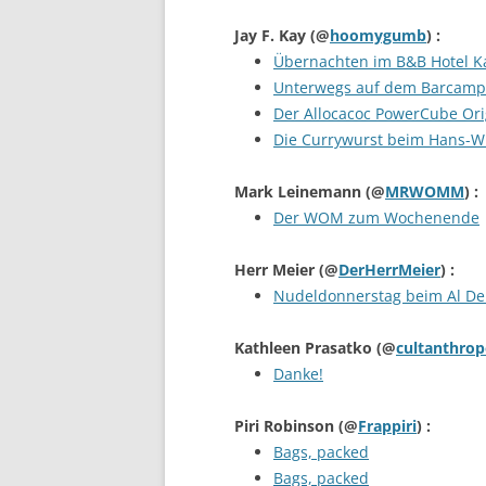
Jay F. Kay
(@
hoomygumb
) :
Übernachten im B&B Hotel K
Unterwegs auf dem Barcamp
Der Allocacoc PowerCube Ori
Die Currywurst beim Hans-Wu
Mark Leinemann
(@
MRWOMM
) :
Der WOM zum Wochenende
Herr Meier
(@
DerHerrMeier
) :
Nudeldonnerstag beim Al De
Kathleen Prasatko
(@
cultanthro
Danke!
Piri Robinson
(@
Frappiri
) :
Bags, packed
Bags, packed