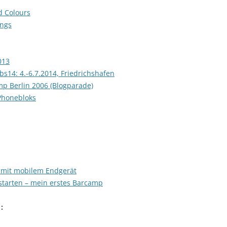
d Colours
ings
013
14: 4.-6.7.2014, Friedrichshafen
p Berlin 2006 (Blogparade)
Phonebloks
 mit mobilem Endgerät
starten – mein erstes Barcamp
 :