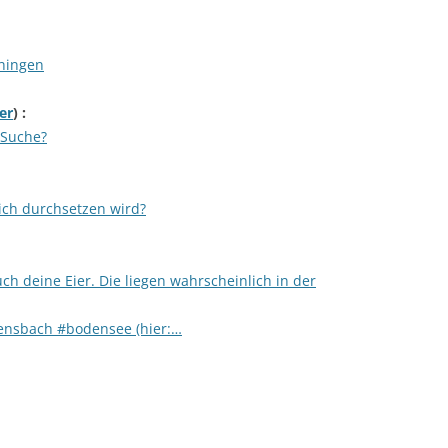
chingen
er
) :
-Suche?
sich durchsetzen wird?
h deine Eier. Die liegen wahrscheinlich in der
llensbach #bodensee (hier:…