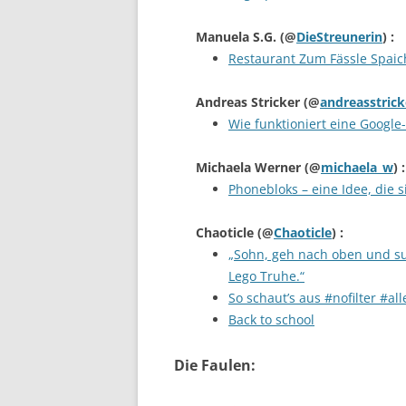
Manuela S.G.
(@
DieStreunerin
) :
Restaurant Zum Fässle Spai
Andreas Stricker
(@
andreasstrick
Wie funktioniert eine Google
Michaela Werner
(@
michaela_w
) :
Phonebloks – eine Idee, die 
Chaoticle
(@
Chaoticle
) :
„Sohn, geh nach oben und suc
Lego Truhe.“
So schaut’s aus #nofilter #a
Back to school
Die Faulen: