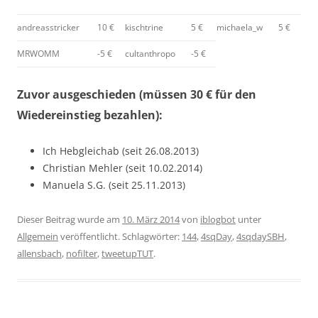
andreasstricker
10 €
kischtrine
5 €
michaela_w
5 €
MRWOMM
-5 €
cultanthropo
-5 €
Zuvor ausgeschieden (müssen 30 € für den
Wiedereinstieg bezahlen):
Ich Hebgleichab (seit 26.08.2013)
Christian Mehler (seit 10.02.2014)
Manuela S.G. (seit 25.11.2013)
Dieser Beitrag wurde am
10. März 2014
von
iblogbot
unter
Allgemein
veröffentlicht. Schlagwörter:
144
,
4sqDay
,
4sqdaySBH
,
allensbach
,
nofilter
,
tweetupTUT
.