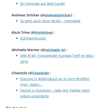
Ein Sonntag auf dem Lande
Andreas Stricker
(@
andreasstricker
) :
Es geht auch ohne WLAN – irgendwie
Kisch Trine
(@
kischtrine
) :
Schinkenkrustis
Michaela Werner
(@
michaela_w
) :
MW #144: Transgender Euregio Treff im März
2014
Chaoticle
(@
Chaoticle
) :
Evening in #allensbach as its best #nofilter
(hier: Hafen…
Fasnet in Konstanz – oder wie Twitter mein
Leben veränderte