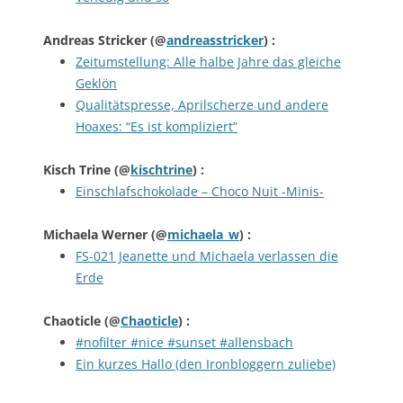
Andreas Stricker
(@
andreasstricker
) :
Zeitumstellung: Alle halbe Jahre das gleiche
Geklön
Qualitätspresse, Aprilscherze und andere
Hoaxes: “Es ist kompliziert”
Kisch Trine
(@
kischtrine
) :
Einschlafschokolade – Choco Nuit -Minis-
Michaela Werner
(@
michaela_w
) :
FS-021 Jeanette und Michaela verlassen die
Erde
Chaoticle
(@
Chaoticle
) :
#nofilter #nice #sunset #allensbach
Ein kurzes Hallo (den Ironbloggern zuliebe)