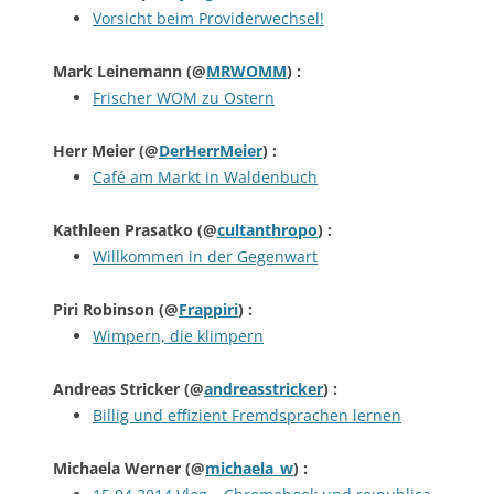
Vorsicht beim Providerwechsel!
Mark Leinemann
(@
MRWOMM
) :
Frischer WOM zu Ostern
Herr Meier
(@
DerHerrMeier
) :
Café am Markt in Waldenbuch
Kathleen Prasatko
(@
cultanthropo
) :
Willkommen in der Gegenwart
Piri Robinson
(@
Frappiri
) :
Wimpern, die klimpern
Andreas Stricker
(@
andreasstricker
) :
Billig und effizient Fremdsprachen lernen
Michaela Werner
(@
michaela_w
) :