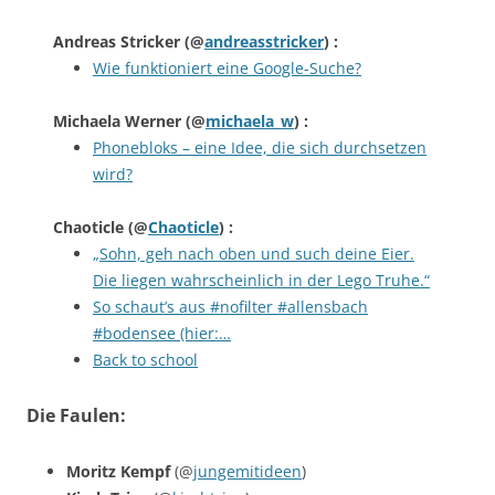
Andreas Stricker
(@
andreasstricker
) :
Wie funktioniert eine Google-Suche?
Michaela Werner
(@
michaela_w
) :
Phonebloks – eine Idee, die sich durchsetzen
wird?
Chaoticle
(@
Chaoticle
) :
„Sohn, geh nach oben und such deine Eier.
Die liegen wahrscheinlich in der Lego Truhe.“
So schaut’s aus #nofilter #allensbach
#bodensee (hier:…
Back to school
Die Faulen:
Moritz Kempf
(@
jungemitideen
)