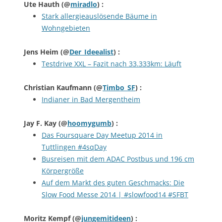
Ute Hauth
(@
miradlo
) :
Stark allergieauslösende Bäume in
Wohngebieten
Jens Heim
(@
Der_Ideealist
) :
Testdrive XXL – Fazit nach 33.333km: Läuft
Christian Kaufmann
(@
Timbo_SF
) :
Indianer in Bad Mergentheim
Jay F. Kay
(@
hoomygumb
) :
Das Foursquare Day Meetup 2014 in
Tuttlingen #4sqDay
Busreisen mit dem ADAC Postbus und 196 cm
Körpergröße
Auf dem Markt des guten Geschmacks: Die
Slow Food Messe 2014 | #slowfood14 #SFBT
Moritz Kempf
(@
jungemitideen
) :