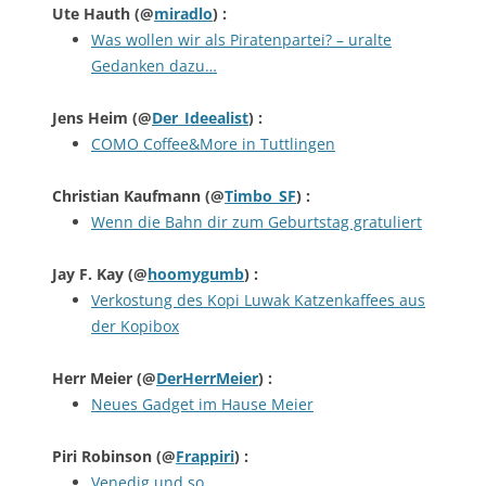
Ute Hauth
(@
miradlo
) :
Was wollen wir als Piratenpartei? – uralte
Gedanken dazu…
Jens Heim
(@
Der_Ideealist
) :
COMO Coffee&More in Tuttlingen
Christian Kaufmann
(@
Timbo_SF
) :
Wenn die Bahn dir zum Geburtstag gratuliert
Jay F. Kay
(@
hoomygumb
) :
Verkostung des Kopi Luwak Katzenkaffees aus
der Kopibox
Herr Meier
(@
DerHerrMeier
) :
Neues Gadget im Hause Meier
Piri Robinson
(@
Frappiri
) :
Venedig und so