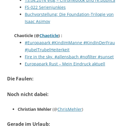
15.04.2014 Vlog – Chromebook und re:publica
FS-022 Serienjunkies
Buchvorstellung: Die Foundation-Trilogie von
Isaac Asimov
Chaoticle
(@
Chaoticle
) :
#Europapark #KindImManne #KindInDerFrau
#JubelTrubelHeiterkeit
Fire in the sky. #allensbach #nofilter #sunset
Europapark Rust – Mein Eindruck aktuell
Die Faulen:
Noch nicht dabei:
Christian Mehler
(@
ChrisMehler
)
Gerade im Urlaub: