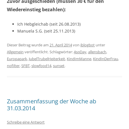
Zuvor ausgeschieden (müssen 30 € für den
Wiedereinstieg bezahlen):
Ich Hebgleichab (seit 26.08.2013)
Manuela S.G. (seit 25.11.2013)
Dieser Beitrag wurde am
21. April 2014
von
iblogbot
unter
Allgemein
veröffentlicht. Schlagwörter:
4sqDay
,
allensbach
,
Europapark
,
JubelTrubelHeiterkeit
,
KindImManne
,
KindInDerFrau
,
nofilter
,
SFBT
,
slowfood14
,
sunset
.
Zusammenfassung der Woche ab
31.03.2014
Schreibe eine Antwort