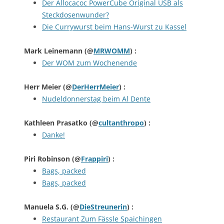
Der Allocacoc PowerCube Original USB als
Steckdosenwunder?
Die Currywurst beim Hans-Wurst zu Kassel
Mark Leinemann
(@
MRWOMM
) :
Der WOM zum Wochenende
Herr Meier
(@
DerHerrMeier
) :
Nudeldonnerstag beim Al Dente
Kathleen Prasatko
(@
cultanthropo
) :
Danke!
Piri Robinson
(@
Frappiri
) :
Bags, packed
Bags, packed
Manuela S.G.
(@
DieStreunerin
) :
Restaurant Zum Fässle Spaichingen