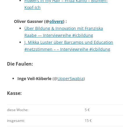
Flowers in my Hair – Frida Kahlo – Blumen-
Kopf-Ich
Oliver Gassner
(@
oliverg
) :
Über Bildung & Innovation mit Franziska
Raabe — Interviewreihe #icbildung
J. Mikka Luster über Barcamps und Education
#netzstimmen – – Interviewreihe #icbildung
Die Faulen:
Inge Veil-Köberle
(@
UpperSwabia
)
Kasse:
diese Woche:
5 €
insgesamt:
15 €