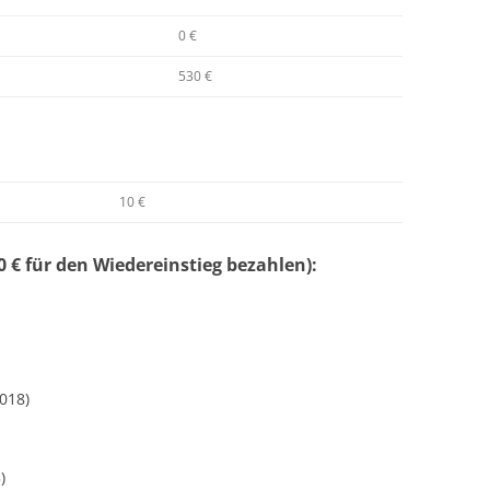
0 €
530 €
10 €
 € für den Wiedereinstieg bezahlen):
018)
)