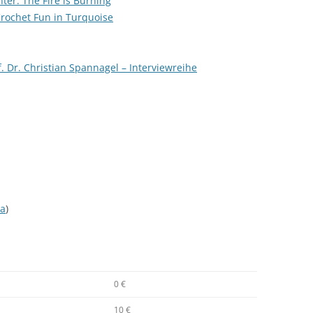
ter: The Fire is Burning
rochet Fun in Turquoise
. Dr. Christian Spannagel – Interviewreihe
a
)
0 €
10 €