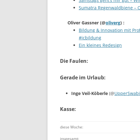
Samstags geht’s mir gut – Win
Sumatra Regenwaldbiene – C
Oliver Gassner
(@
oliverg
) :
Bildung & Innovation mit Prof
#icbildung
Ein kleines Redesign
Die Faulen:
Gerade im Urlaub:
Inge Veil-Köberle
(@
UpperSwabi
Kasse:
diese Woche:
insgesamt: